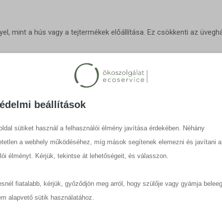
l, mint a hús vagy a tejtermékek előállítása. Ez csökkenti az üveg
ni olyan anyagokat, mint a fakéreg, szalmabála vagy egyéb mezőgaz
ti fenntarthatósághoz.
édelmi beállítások
tásukat környezeti okokból, gyakran választják a gombákat. A gombá
ldal sütiket használ a felhasználói élmény javítása érdekében. Néhány
tartalmat kínálják.
tetlen a webhely működéséhez, míg mások segítenek elemezni és javítani a
lói élményt. Kérjük, tekintse át lehetőségeit, és válasszon.
tőkegomba, olyan környezetbarát módon is termeszthetők, amelyek to
nk, hanem a környezetünk szempontjából is pozitív hatásokkal 
snél fiatalabb, kérjük, győződjön meg arról, hogy szülője vagy gyámja belee
ndünkbe egy kiváló lehetőség lehet a fenntarthatóbb táplálkozásr
em alapvető sütik használatához.
ló élelmiszer, amelyet számos kultúra már évszázadok óta fogya