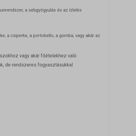
unrendszer, a sebgyógyulás és az ízlelés
e szabott
böző
ke, a csiperke, a portobello, a gomba, vagy akár az
szokhoz vagy akár főételekhez való
, például
ak, de rendszeres fogyasztásukkal
ek nem