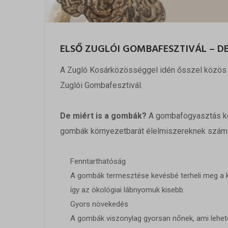
ELSŐ ZUGLÓI GOMBAFESZTIVÁL – D
A Zugló Kosárközösséggel idén ősszel közös p
Zuglói Gombafesztivál.
De miért is a gombák?
A gombafogyasztás kör
gombák környezetbarát élelmiszereknek számí
Fenntarthatóság
A gombák termesztése kevésbé terheli meg a kö
így az ökológiai lábnyomuk kisebb.
Gyors növekedés
A gombák viszonylag gyorsan nőnek, ami lehető