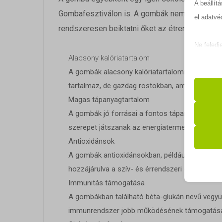
A beállít
Gombafesztiválon is. A gombák nemcsak ízlete
el adatvé
rendszeresen beiktatni őket az étrendünkbe:
Ne feledj
Alacsony kalóriatartalom
befolyáso
A gombák alacsony kalóriatartalommal rendelkez
tartalmaz, de gazdag rostokban, ami segíthet a
Alapv
Magas tápanyagtartalom
Az ala
A gombák jó forrásai a fontos tápanyagoknak, p
sütik 
szerepet játszanak az energiatermelésben és 
Antioxidánsok
Statis
A gombák antioxidánsokban, például szelénben 
__ssid
A stat
hozzájárulva a szív- és érrendszeri egészségh
lehető
cookie_
Immunitás támogatása
látoga
A gombákban található béta-glükán nevű vegy
mhcook
immunrendszer jobb működésének támogatására
PHPSE