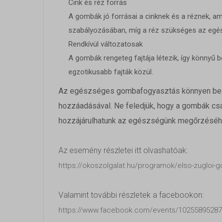
Cink és réz forrás
Marke
last_py
pys_ses
A gombák jó forrásai a cinknek és a réznek, a
A mark
szabályozásában, míg a réz szükséges az egé
hirdet
last_py
woocom
Rendkívül változatosak
webold
last_py
woocom
A gombák rengeteg fajtája létezik, így könnyű b
egzotikusabb fajták közül.
last_p
wordpre
Médi
_fbc
Az egészséges gombafogyasztás könnyen beill
last_py
wordpre
Ezek a
hozzáadásával. Ne feledjük, hogy a gombák cs
beágya
_fbp
last_p
wp_woo
hozzájárulhatunk az egészségünk megőrzéséhe
last_py
last_py
wp-sett
Egyéb
last_py
pys_ad
Az esemény részletei itt olvashatóak:
wp-sett
cdn.trus
Ez a k
https://okoszolgalat.hu/programok/elso-zugloi-g
last_py
pys_bin
tartoz
okoszol
fonts.g
last_py
pys_firs
www.oko
fonts.g
Valamint további részletek a facebookon:
pys_fba
pys_lan
https://www.facebook.com/events/10255895287
lh3.goo
ba_sid*