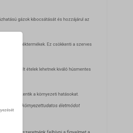
házhatású gázok kibocsátását és hozzájárul az
dasági melléktermékek. Ez csökkenti a szerves
kból készült ételek lehetnek kiváló húsmentes
vább csökkentik a környezeti hatásokat.
járhat. Ha környezettudatos életmódot
gyezését
a.
szt. Erre szeretnénk felhívni a figyelmet a