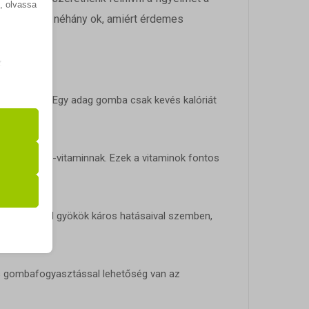
k, olvassa
álnak. Íme néhány ok, amiért érdemes
z
.
 vagy fogyni. Egy adag gomba csak kevés kalóriát
zek a
 valamint a D-vitaminnak. Ezek a vitaminok fontos
mét a szabad gyökök káros hatásaival szemben,
k
atba
s gombafogyasztással lehetőség van az