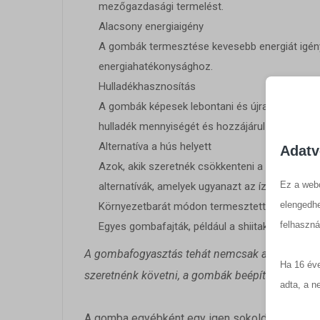
mezőgazdasági termelést.
Alacsony energiaigény
A gombák termesztése kevesebb energiát igénye
energiahatékonysághoz.
Hulladékhasznosítás
A gombák képesek lebontani és újrahasznosíta
hulladék mennyiségét és hozzájárul a környeze
Alternatíva a hús helyett
Adatv
Azok, akik szeretnék csökkenteni a húsfogyasz
Ez a webo
alternatívák, amelyek ugyanazt az íz- és fehérje
elengedhe
Környezetbarát módon termesztett fajták
felhaszná
Egyes gombafajták, például a shiitake vagy a 
A gombafogyasztás tehát nemcsak az egészségü
Ha 16 éve
szeretnénk követni, a gombák beépítése az étre
adta, a n
A gomba egyébként egy igen sokoldalú és táplá