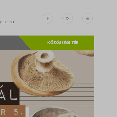
1
alat.hu
KÖZÖSSÉGI TÉR