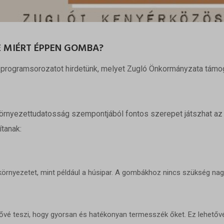
E MIÉRT ÉPPEN GOMBA?
rogramsorozatot hirdetünk, melyet Zugló Önkormányzata támoga
nyezettudatosság szempontjából fontos szerepet játszhat az ét
tanak:
rnyezetet, mint például a húsipar. A gombákhoz nincs szükség nagy
vé teszi, hogy gyorsan és hatékonyan termesszék őket. Ez lehetővé