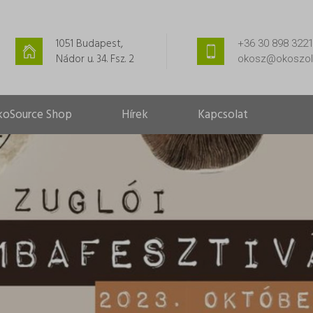
1051 Budapest,
+36 30 898 322
Nádor u. 34. Fsz. 2
okosz@okoszolg
koSource Shop
Hírek
Kapcsolat